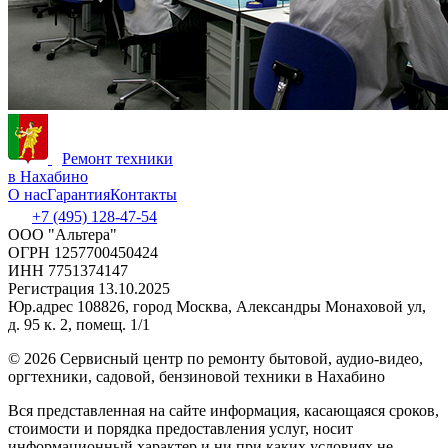
Ремонт техники
в Нахабино
О нас
Гарантия
Контакты
+7 (495) 128-47-54
ООО "Альтера"
ОГРН 1257700450424
ИНН 7751374147
Регистрация 13.10.2025
Юр.адрес 108826, город Москва, Александры Монаховой ул,
д. 95 к. 2, помещ. 1/1
©
2026 Сервисный центр по ремонту бытовой, аудио-видео,
оргтехники, садовой, бензиновой техники в Нахабино
Вся представленная на сайте информация, касающаяся сроков,
стоимости и порядка предоставления услуг, носит
информационный характер и ни при каких условиях не